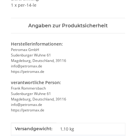
1 x per-14-le
Angaben zur Produktsicherheit
Herstellerinformationen:
Petromax GmbH
Sudenburger Wuhne 61
Magdeburg, Deutschland, 39116
info@petromax.de
https://petromax.de
verantwortliche Person:
Frank Rommersbach
Sudenburger Wuhne 61
Magdeburg, Deutschland, 39116
info@petromax.de
https://petromax.de
Produkteigenschaft
Wert
Versandgewicht:
1,10 kg