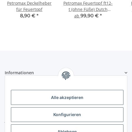
Petromax Deckelheber
Petromax Feuertopf ft12-
für Feuertopf
t (ohne Füße) Dutch
Oven aus Gusseisen -
8,90 €
*
ab
99,90 €
*
10,8L Topf & 2L Deckel
(Pfanne)
Informationen
Gesetzliche Informationen
Alle akzeptieren
Kontakt
ZELTLER.de by
Konfigurieren
Janßen Mediterrane Baustoffe
u. Handels GmbH
Ablehnen