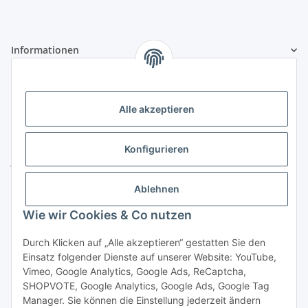
Informationen
Gesetzliche Informationen
Alle akzeptieren
Kontakt
ZELTLER.de by
Konfigurieren
Janßen Mediterrane Baustoffe
u. Handels GmbH
Ablehnen
Telefon:
04451 - 8055701
Wie wir Cookies & Co nutzen
E-Mail:
info@zeltler.de
Whatsapp: 0175 - 7193243
Durch Klicken auf „Alle akzeptieren“ gestatten Sie den
Zahlungsoptionen
Einsatz folgender Dienste auf unserer Website: YouTube,
Vimeo, Google Analytics, Google Ads, ReCaptcha,
SHOPVOTE, Google Analytics, Google Ads, Google Tag
Manager. Sie können die Einstellung jederzeit ändern