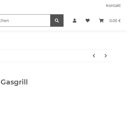
Kontakt
amping
Gardenflare
Gasflaschen (Stand 23.02.2026
0,00 €
Gasgrill