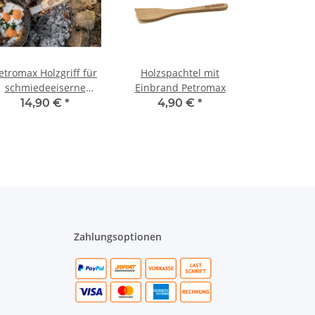
etromax Holzgriff für
Holzspachtel mit
schmiedeeiserne
Einbrand Petromax
Pfannen
14,90 €
*
4,90 €
*
Zahlungsoptionen