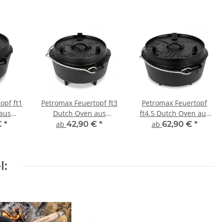
opf ft1
Petromax Feuertopf ft3
Petromax Feuertopf
aus
Dutch Oven aus
ft4.5 Dutch Oven aus
3L Topf
Gusseisen - 1,6L Topf &
Gusseisen - 3,5L Topf &
€
*
ab
42,90 €
*
ab
62,90 €
*
Pfanne)
0,4L Decke (Pfanne)
1L Deckel (Pfanne)
l: