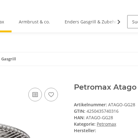
ax
Armbrust & co.
Enders Gasgrill & Zubehör
C
Gasgrill
Petromax Atago 
Artikelnummer:
ATAGO-GG28
GTIN:
4250435740316
HAN:
ATAGO-GG28
Kategorie:
Petromax
Hersteller: