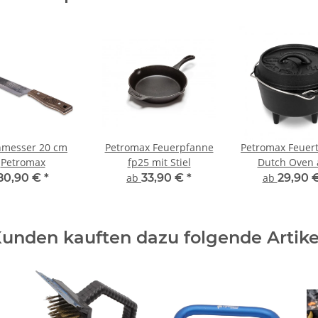
hmesser 20 cm
Petromax Feuerpfanne
Petromax Feuert
Petromax
fp25 mit Stiel
Dutch Oven 
Gusseisen - 0,9
80,90 €
*
ab
33,90 €
*
ab
29,90 
& 0,25L Deckel (
unden kauften dazu folgende Artike