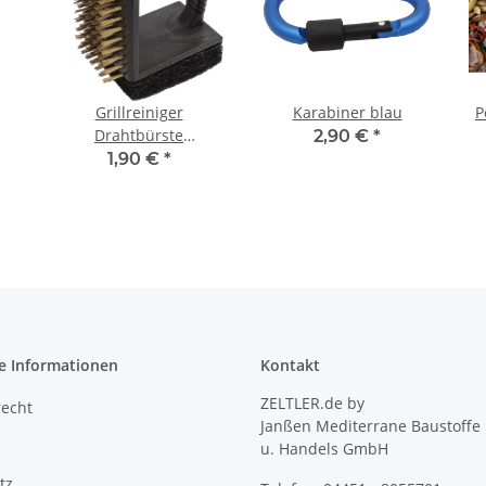
Grillreiniger
Karabiner blau
P
Drahtbürste
2,90 €
*
Metallschaber
1,90 €
*
e Informationen
Kontakt
ZELTLER.de by
recht
Janßen Mediterrane Baustoffe
u. Handels GmbH
tz