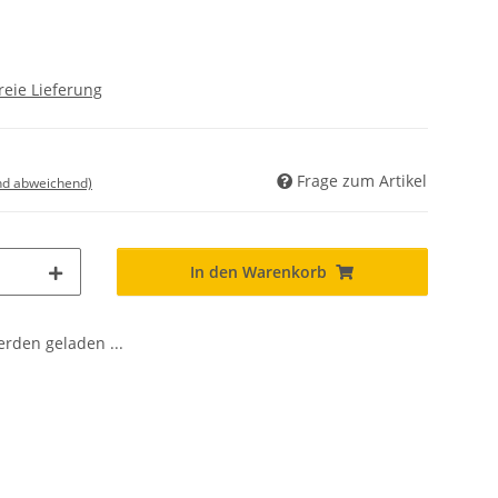
reie Lieferung
Frage zum Artikel
nd abweichend)
In den Warenkorb
den geladen ...