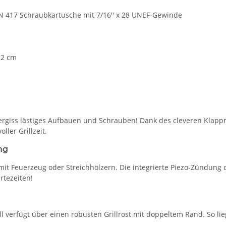
N 417 Schraubkartusche mit 7/16'' x 28 UNEF-Gewinde
,2 cm
Vergiss lästiges Aufbauen und Schrauben! Dank des cleveren Klapp
ller Grillzeit.
ng
it Feuerzeug oder Streichhölzern. Die integrierte Piezo-Zündung d
rtezeiten!
l verfügt über einen robusten Grillrost mit doppeltem Rand. So lie