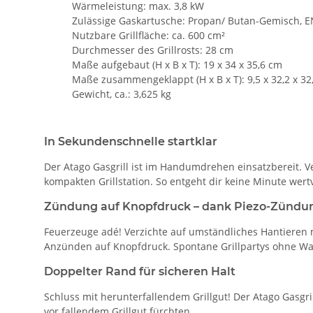
Wärmeleistung: max. 3,8 kW
Zulässige Gaskartusche: Propan/ Butan-Gemisch, E
Nutzbare Grillfläche: ca. 600 cm²
Durchmesser des Grillrosts: 28 cm
Maße aufgebaut (H x B x T): 19 x 34 x 35,6 cm
Maße zusammengeklappt (H x B x T): 9,5 x 32,2 x 32
Gewicht, ca.: 3,625 kg
In Sekundenschnelle startklar
Der Atago Gasgrill ist im Handumdrehen einsatzbereit. 
kompakten Grillstation. So entgeht dir keine Minute wertvo
Zündung auf Knopfdruck – dank Piezo-Zündu
Feuerzeuge adé! Verzichte auf umständliches Hantieren m
Anzünden auf Knopfdruck. Spontane Grillpartys ohne Wa
Doppelter Rand für sicheren Halt
Schluss mit herunterfallendem Grillgut! Der Atago Gasgril
vor fallendem Grillgut fürchten.