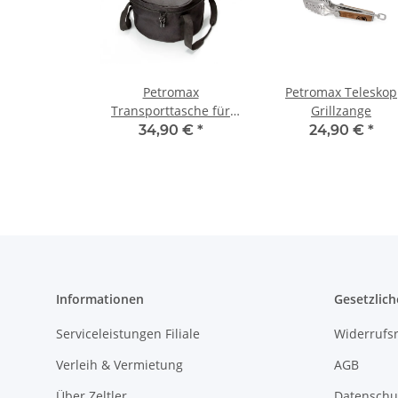
Petromax
Petromax Teleskop
Transporttasche für
Grillzange
Feuertopf ft6, ft9 und
34,90 €
*
24,90 €
*
Atago Gasgrill
Informationen
Gesetzlich
Serviceleistungen Filiale
Widerrufs
Verleih & Vermietung
AGB
Über Zeltler
Datenschu