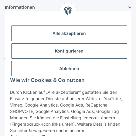
Informationen
Gesetzliche Informationen
Alle akzeptieren
Kontakt
ZELTLER.de by
Konfigurieren
Janßen Mediterrane Baustoffe
u. Handels GmbH
Ablehnen
Telefon:
04451 - 8055701
Wie wir Cookies & Co nutzen
E-Mail:
info@zeltler.de
Whatsapp: 0175 - 7193243
Durch Klicken auf „Alle akzeptieren“ gestatten Sie den
Zahlungsoptionen
Einsatz folgender Dienste auf unserer Website: YouTube,
Vimeo, Google Analytics, Google Ads, ReCaptcha,
SHOPVOTE, Google Analytics, Google Ads, Google Tag
Manager. Sie können die Einstellung jederzeit ändern
(Fingerabdruck-Icon links unten). Weitere Details finden
Sie unter
Konfigurieren
und in unserer
Widerrufsbutton