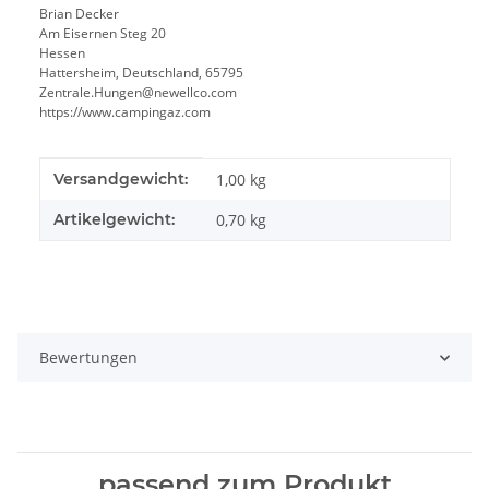
Brian Decker
Am Eisernen Steg 20
Hessen
Hattersheim, Deutschland, 65795
Zentrale.Hungen@newellco.com
https://www.campingaz.com
Produkteigenschaft
Wert
Versandgewicht:
1,00 kg
Artikelgewicht:
0,70
kg
Bewertungen
passend zum Produkt