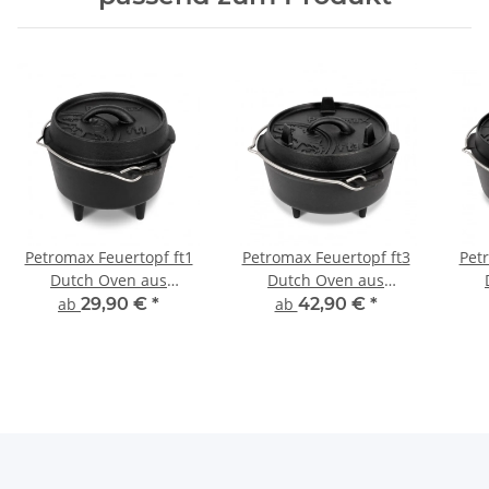
Petromax Feuertopf ft1
Petromax Feuertopf ft3
Pet
Dutch Oven aus
Dutch Oven aus
Gusseisen - 0,93L Topf &
Gusseisen - 1,6L Topf &
Guss
ab
29,90 €
*
ab
42,90 €
*
0,25L Deckel (Pfanne)
0,4L Decke (Pfanne)
1,