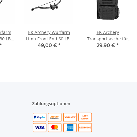
rfarm
EK Archery Wurfarm
EK Archery
 30 LBS
Limb Front End 60 LBS
Transporttasche für
Revo 7
für Armbrust Revo 7
Armbrust Revo 7
*
49,00 €
*
29,90 €
*
schwarz
Zahlungsoptionen