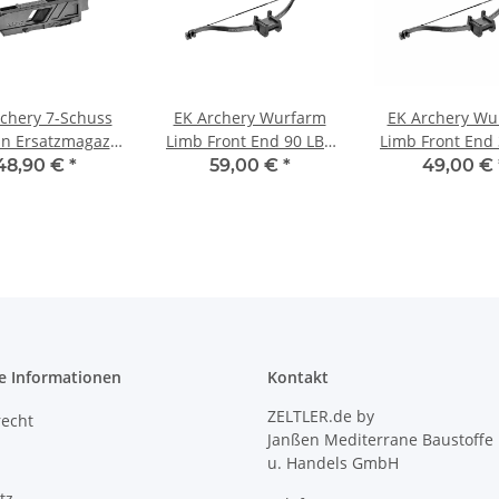
chery 7-Schuss
EK Archery Wurfarm
EK Archery Wu
n Ersatzmagazin
Limb Front End 90 LBS
Limb Front End
rmbrust Revo 7
für Armbrust Revo 7
für Armbrust 
48,90 €
*
59,00 €
*
49,00 €
e Informationen
Kontakt
ZELTLER.de by
recht
Janßen Mediterrane Baustoffe
u. Handels GmbH
tz