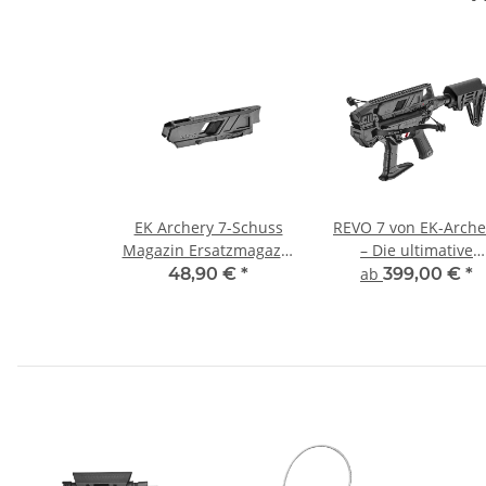
EK Archery 7-Schuss
REVO 7 von EK-Arche
Magazin Ersatzmagazin
– Die ultimative
für Armbrust Revo 7
Crossbow für Leistu
48,90 €
*
ab
399,00 €
*
und Vielseitigkeit (9
lbs) - AUSLIEFERUN
VORAUSSICHTLICH JU