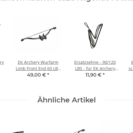
ry
EK Archery Wurfarm
Ersatzsehne - 90/120
Limb Front End 60 LBS
LBS - für EK-Archery
s
ng
für Armbrust Revo 7
Armbrust Revo 7 (CRS-
49,00 €
*
11,90 €
*
0
127K)
G
LI
Ähnliche Artikel