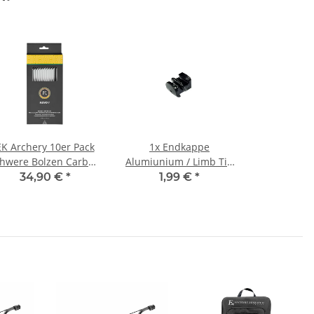
EK Archery 10er Pack
1x Endkappe
chwere Bolzen Carbon
Alumiunium / Limb Tip
6,5 Zoll für Armbrust
für Revo 7 120lbs -
34,90 €
*
1,99 €
*
Revo 7 (120lbs
B20002I
Wurfarm)