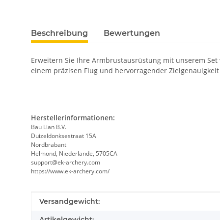
Beschreibung
Bewertungen
Erweitern Sie Ihre Armbrustausrüstung mit unserem Set 
einem präzisen Flug und hervorragender Zielgenauigkeit
Herstellerinformationen:
Bau Lian B.V.
Duizeldonksestraat 15A
Nordbrabant
Helmond, Niederlande, 5705CA
support@ek-archery.com
https://www.ek-archery.com/
Produkteigenschaft
Wert
Versandgewicht:
Artikelgewicht: