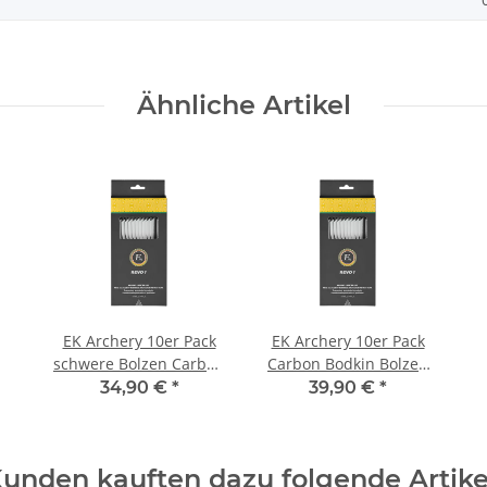
Ähnliche Artikel
EK Archery 10er Pack
EK Archery 10er Pack
schwere Bolzen Carbon
Carbon Bodkin Bolzen
6,5 Zoll für Armbrust
6,5 Zoll für Armbrust
34,90 €
*
39,90 €
*
Revo 7 (120lbs
Revo 7
Wurfarm)
unden kauften dazu folgende Artike