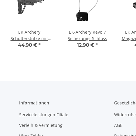
EK Archery
EK-Archery Revo 7
EK Ar
Schulterstütze mit
Sicherungs-Schloss
Magazi
Buffer Tube und
für A
44,90 €
*
12,90 €
*
Wangenauflage (Optik
2) - für Revo 7, Siege,
R9, RX, Adder
Informationen
Gesetzlich
Serviceleistungen Filiale
Widerrufs
Verleih & Vermietung
AGB
Über Zeltler
Datenschu