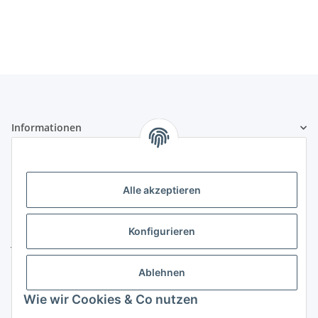
Informationen
Gesetzliche Informationen
Alle akzeptieren
Kontakt
ZELTLER.de by
Konfigurieren
Janßen Mediterrane Baustoffe
u. Handels GmbH
Ablehnen
Telefon:
04451 - 8055701
E-Mail:
info@zeltler.de
Wie wir Cookies & Co nutzen
Whatsapp: 0175 - 7193243