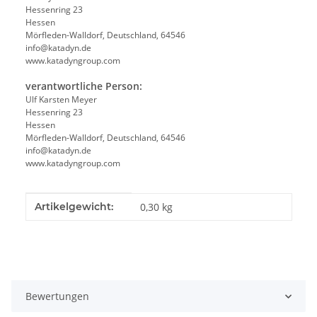
Hessenring 23
Hessen
Mörfleden-Walldorf, Deutschland, 64546
info@katadyn.de
www.katadyngroup.com
verantwortliche Person:
Ulf Karsten Meyer
Hessenring 23
Hessen
Mörfleden-Walldorf, Deutschland, 64546
info@katadyn.de
www.katadyngroup.com
Produkteigenschaft
Wert
Artikelgewicht:
0,30
kg
Bewertungen