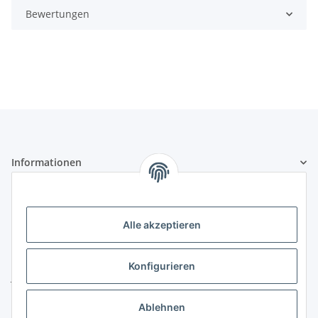
Bewertungen
Informationen
Gesetzliche Informationen
Alle akzeptieren
Kontakt
ZELTLER.de by
Konfigurieren
Janßen Mediterrane Baustoffe
u. Handels GmbH
Ablehnen
Telefon:
04451 - 8055701