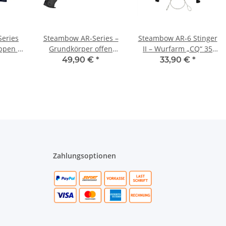
eries
Steambow AR-Series –
Steambow AR-6 Stinger
ppen –
Grundkörper offen
II – Wurfarm „CQ“ 35
k.
Schnellwechsel
lbs (lose)
49,90 €
*
33,90 €
*
Zahlungsoptionen