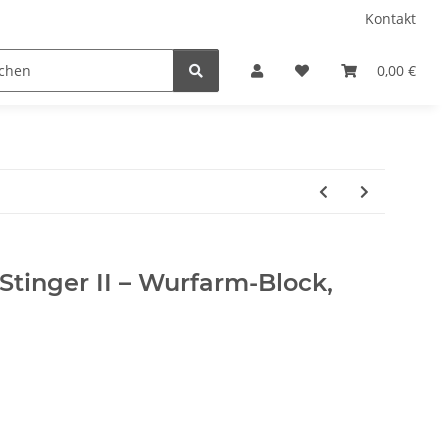
Kontakt
amping
Gardenflare
Gasflaschen (Stand 23.02.2026
0,00 €
tinger II – Wurfarm-Block,