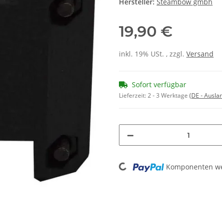
Hersteller:
Steambow gmbh
19,90 €
inkl. 19% USt. , zzgl.
Versand
Sofort verfügbar
Lieferzeit:
2 - 3 Werktage
(DE - Ausla
Loading...
Komponenten wer