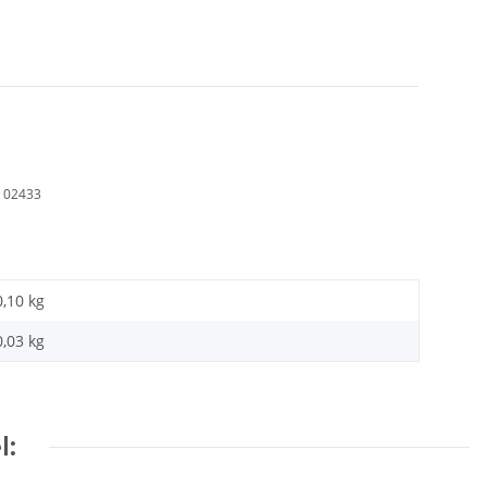
, 02433
0,10 kg
0,03
kg
l: