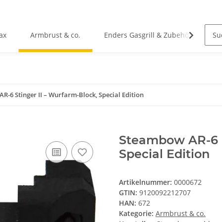
ax
Armbrust & co.
Enders Gasgrill & Zubehör
C
-6 Stinger II – Wurfarm-Block, Special Edition
Steambow AR-6 S
Special Edition
Artikelnummer:
0000672
GTIN:
9120092212707
HAN:
672
Kategorie:
Armbrust & co.