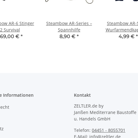
ow AR-6 Stinger
Steambow AR-Series –
Steambow AR-S
2 Survival
Spannhilfe
Wurfarmendka
Set aus 2 St
69,00 €
*
8,90 €
*
4,99 €
*
e Informationen
Kontakt
ZELTLER.de by
recht
Janßen Mediterrane Baustoffe
u. Handels GmbH
tz
Telefon:
04451 - 8055701
E-Mail:
info@zeltler.de