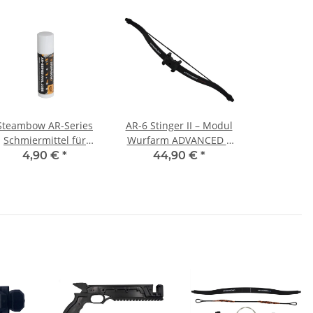
Steambow AR-Series
AR-6 Stinger II – Modul
Schmiermittel für
Wurfarm ADVANCED –
Schiene
75 lbs
4,90 €
*
44,90 €
*