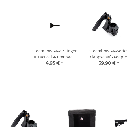
Steambow AR-6 Stinger
Steambow AR-Serie
II Tactical & Compact:
Klappschaft-Adapte
Rändelschraube für
inkl. Schutzring
4,95 €
*
39,90 €
*
Magazin