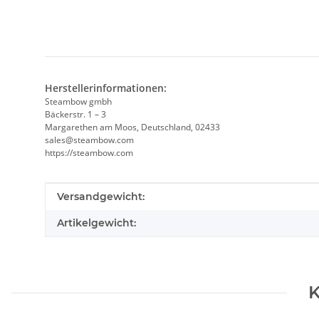
Herstellerinformationen:
Steambow gmbh
Bäckerstr. 1 – 3
Margarethen am Moos, Deutschland, 02433
sales@steambow.com
https://steambow.com
Produkteigenschaft
Wert
Versandgewicht:
Artikelgewicht:
K