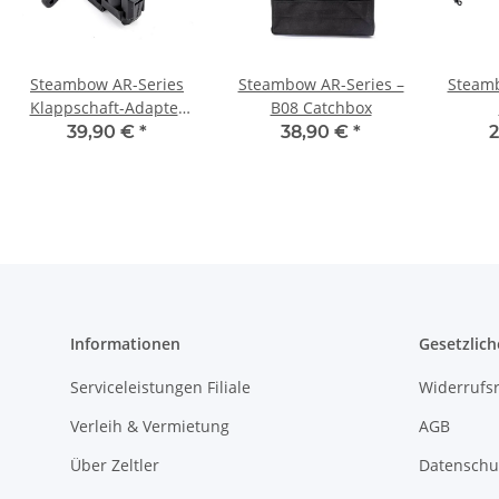
Steambow AR-Series
Steambow AR-Series –
Steamb
Klappschaft-Adapter
B08 Catchbox
inkl. Schutzring
39,90 €
*
38,90 €
*
2
Informationen
Gesetzlich
Serviceleistungen Filiale
Widerrufs
Verleih & Vermietung
AGB
Über Zeltler
Datenschu