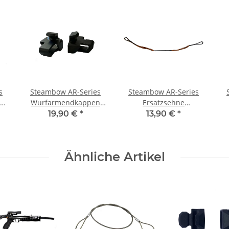
s
Steambow AR-Series
Steambow AR-Series
r
Wurfarmendkappen
Ersatzsehne
Aluminium – Set aus 2
schwarz/orange (bis
19,90 €
*
13,90 €
*
Stk.
einschließlich 90lbs)
Ähnliche Artikel