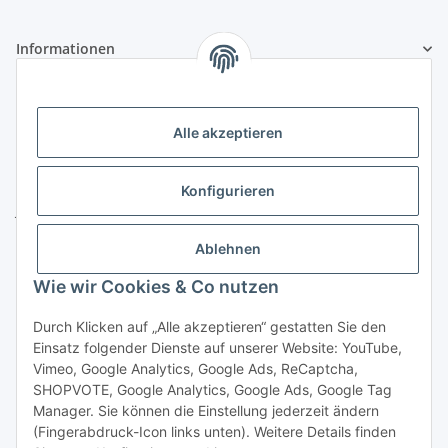
Informationen
Gesetzliche Informationen
Alle akzeptieren
Kontakt
ZELTLER.de by
Konfigurieren
Janßen Mediterrane Baustoffe
u. Handels GmbH
Ablehnen
Telefon:
04451 - 8055701
Wie wir Cookies & Co nutzen
E-Mail:
info@zeltler.de
Whatsapp: 0175 - 7193243
Durch Klicken auf „Alle akzeptieren“ gestatten Sie den
Zahlungsoptionen
Einsatz folgender Dienste auf unserer Website: YouTube,
Vimeo, Google Analytics, Google Ads, ReCaptcha,
SHOPVOTE, Google Analytics, Google Ads, Google Tag
Manager. Sie können die Einstellung jederzeit ändern
(Fingerabdruck-Icon links unten). Weitere Details finden