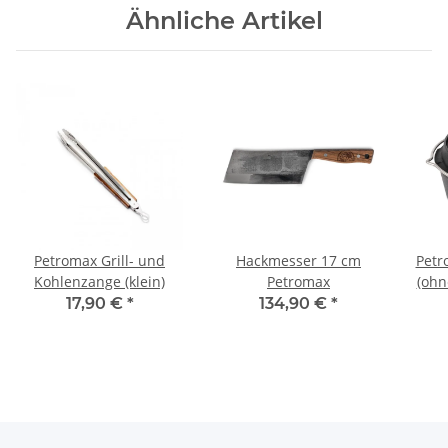
Ähnliche Artikel
Petromax Grill- und
Hackmesser 17 cm
Petr
Kohlenzange (klein)
Petromax
(ohn
au
17,90 €
*
134,90 €
*
T