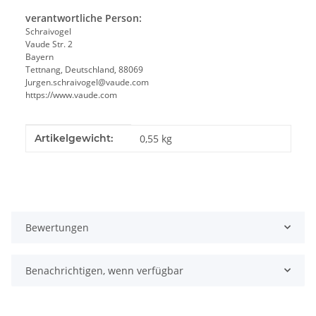
verantwortliche Person:
Schraivogel
Vaude Str. 2
Bayern
Tettnang, Deutschland, 88069
Jurgen.schraivogel@vaude.com
https://www.vaude.com
Produkteigenschaft
Wert
Artikelgewicht:
0,55
kg
Bewertungen
Benachrichtigen, wenn verfügbar