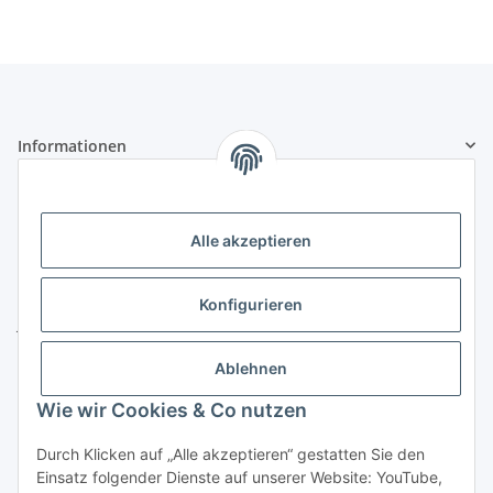
Informationen
Gesetzliche Informationen
Alle akzeptieren
Kontakt
ZELTLER.de by
Konfigurieren
Janßen Mediterrane Baustoffe
u. Handels GmbH
Ablehnen
Telefon:
04451 - 8055701
Wie wir Cookies & Co nutzen
E-Mail:
info@zeltler.de
Whatsapp: 0175 - 7193243
Durch Klicken auf „Alle akzeptieren“ gestatten Sie den
Zahlungsoptionen
Einsatz folgender Dienste auf unserer Website: YouTube,