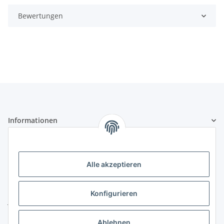
Bewertungen
Informationen
Gesetzliche Informationen
Alle akzeptieren
Kontakt
ZELTLER.de by
Konfigurieren
Janßen Mediterrane Baustoffe
u. Handels GmbH
Ablehnen