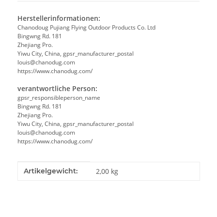
Herstellerinformationen:
Chanodoug Pujiang Flying Outdoor Products Co. Ltd
Bingwng Rd. 181
Zhejiang Pro.
Yiwu City, China, gpsr_manufacturer_postal
louis@chanodug.com
https://www.chanodug.com/
verantwortliche Person:
gpsr_responsibleperson_name
Bingwng Rd. 181
Zhejiang Pro.
Yiwu City, China, gpsr_manufacturer_postal
louis@chanodug.com
https://www.chanodug.com/
Produkteigenschaft
Wert
Artikelgewicht:
2,00
kg