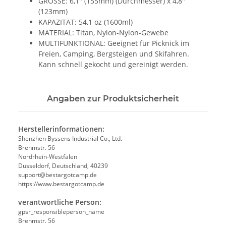
GRÖSSE: 6,1" (155mm) (Durchmesser) x 4,8"
(123mm)
KAPAZITÄT: 54,1 oz (1600ml)
MATERIAL: Titan, Nylon-Nylon-Gewebe
MULTIFUNKTIONAL: Geeignet für Picknick im
Freien, Camping, Bergsteigen und Skifahren.
Kann schnell gekocht und gereinigt werden.
Angaben zur Produktsicherheit
Herstellerinformationen:
Shenzhen Byssens Industrial Co., Ltd.
Brehmstr. 56
Nordrhein-Westfalen
Düsseldorf, Deutschland, 40239
support@bestargotcamp.de
https://www.bestargotcamp.de
verantwortliche Person:
gpsr_responsibleperson_name
Brehmstr. 56