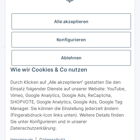
Gesetzliche Informationen
Alle akzeptieren
Kontakt
ZELTLER.de by
Konfigurieren
Janßen Mediterrane Baustoffe
u. Handels GmbH
Ablehnen
Telefon:
04451 - 8055701
Wie wir Cookies & Co nutzen
E-Mail:
info@zeltler.de
Whatsapp: 0175 - 7193243
Durch Klicken auf „Alle akzeptieren“ gestatten Sie den
Zahlungsoptionen
Einsatz folgender Dienste auf unserer Website: YouTube,
Vimeo, Google Analytics, Google Ads, ReCaptcha,
SHOPVOTE, Google Analytics, Google Ads, Google Tag
Manager. Sie können die Einstellung jederzeit ändern
(Fingerabdruck-Icon links unten). Weitere Details finden
Sie unter
Konfigurieren
und in unserer
Widerrufsbutton
Datenschutzerklärung
.
* Alle Preise inkl. gesetzlicher USt., zzgl.
Versand
Impressum
|
Datenschutz