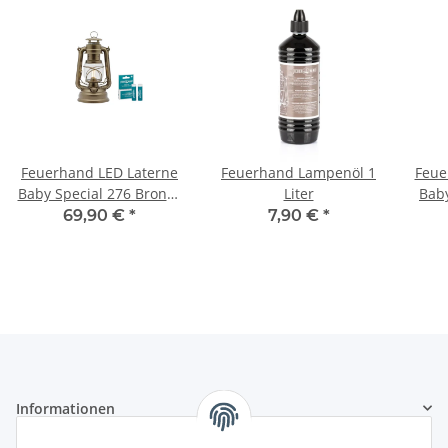
Feuerhand LED Laterne
Feuerhand Lampenöl 1
Feue
Baby Special 276 Bronze
Liter
Baby
inkl. Akku
69,90 €
*
7,90 €
*
Informationen