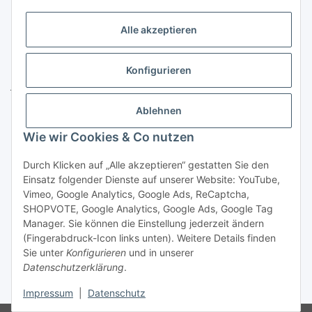
Gesetzliche Informationen
Alle akzeptieren
Kontakt
ZELTLER.de by
Konfigurieren
Janßen Mediterrane Baustoffe
u. Handels GmbH
Ablehnen
Telefon:
04451 - 8055701
Wie wir Cookies & Co nutzen
E-Mail:
info@zeltler.de
Whatsapp: 0175 - 7193243
Durch Klicken auf „Alle akzeptieren“ gestatten Sie den
Zahlungsoptionen
Einsatz folgender Dienste auf unserer Website: YouTube,
Vimeo, Google Analytics, Google Ads, ReCaptcha,
SHOPVOTE, Google Analytics, Google Ads, Google Tag
Manager. Sie können die Einstellung jederzeit ändern
(Fingerabdruck-Icon links unten). Weitere Details finden
Sie unter
Konfigurieren
und in unserer
Widerrufsbutton
Datenschutzerklärung
.
* Alle Preise inkl. gesetzlicher USt., zzgl.
Versand
Impressum
|
Datenschutz