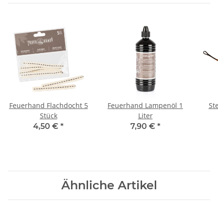
Feuerhand Flachdocht 5
Feuerhand Lampenöl 1
St
Stück
Liter
sc
4,50 €
*
7,90 €
*
ei
Ähnliche Artikel