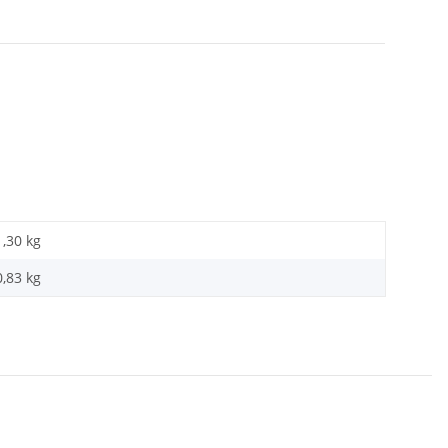
1,30 kg
0,83
kg