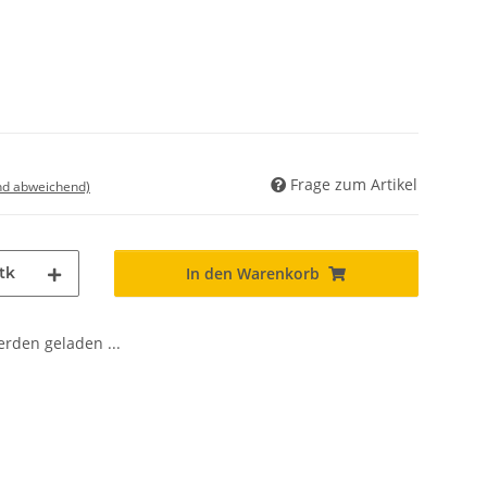
Frage zum Artikel
nd abweichend)
tk
In den Warenkorb
den geladen ...