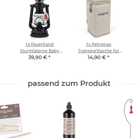
1x
Feuerhand
1x
Petromax
Sturmlaterne Baby
Transporttasche für
Special 276
Baby Special 276
39,90 €
*
14,90 €
*
(tiefschwarz)
passend zum Produkt