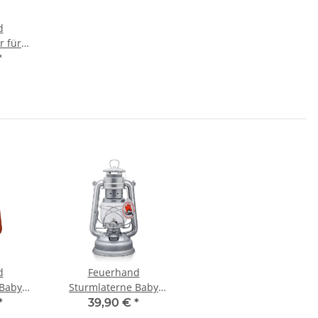
d
r für
 276
*
d
Feuerhand
 Baby
Sturmlaterne Baby
ck Red)
Special 276 (Zink)
*
39,90 €
*