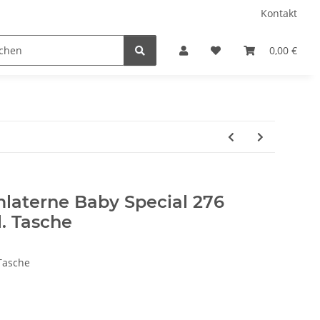
Kontakt
amping
Gardenflare
Gasflaschen (Stand 23.02.2026
0,00 €
laterne Baby Special 276
l. Tasche
Tasche