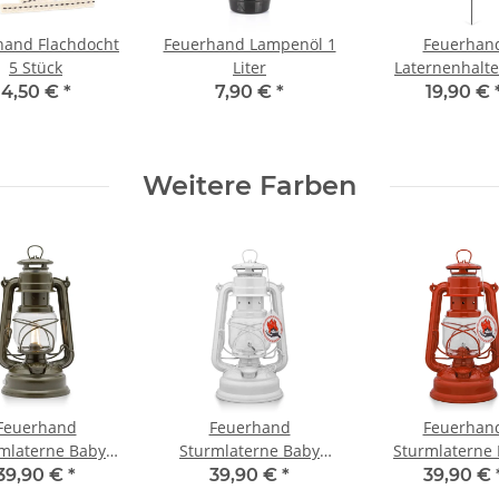
hand Flachdocht
Feuerhand Lampenöl 1
Feuerhan
5 Stück
Liter
Laternenhalte
Baby Special
4,50 €
*
7,90 €
*
19,90 €
Weitere Farben
Feuerhand
Feuerhand
Feuerhan
mlaterne Baby
Sturmlaterne Baby
Sturmlaterne
ial 276 (Olive)
Special 276 (weiß)
Special 276 (Bri
39,90 €
*
39,90 €
*
39,90 €