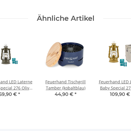
Ähnliche Artikel
and LED Laterne
Feuerhand Tischgrill
Feuerhand LED 
pecial 276 Olive
Tamber (kobaltblau)
Baby Special 27
inkl. Akku
inkl. Tasche un
69,90 €
*
44,90 €
*
109,90 