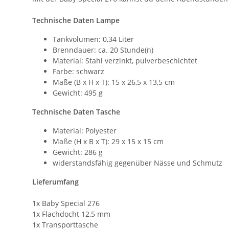
Technische Daten Lampe
Tankvolumen: 0,34 Liter
Brenndauer: ca. 20 Stunde(n)
Material: Stahl verzinkt, pulverbeschichtet
Farbe: schwarz
Maße (B x H x T): 15 x 26,5 x 13,5 cm
Gewicht: 495 g
Technische Daten Tasche
Material: Polyester
Maße (H x B x T): 29 x 15 x 15 cm
Gewicht: 286 g
widerstandsfähig gegenüber Nässe und Schmutz
Lieferumfang
1x Baby Special 276
1x Flachdocht 12,5 mm
1x Transporttasche