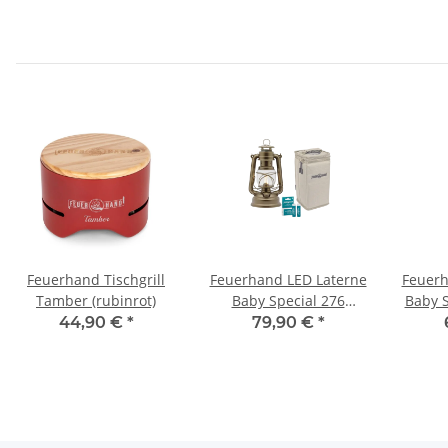
Feuerhand Tischgrill
Feuerhand LED Laterne
Feuerh
Tamber (rubinrot)
Baby Special 276
Baby S
Bronze inkl. Tasche
44,90 €
*
79,90 €
*
und Akku