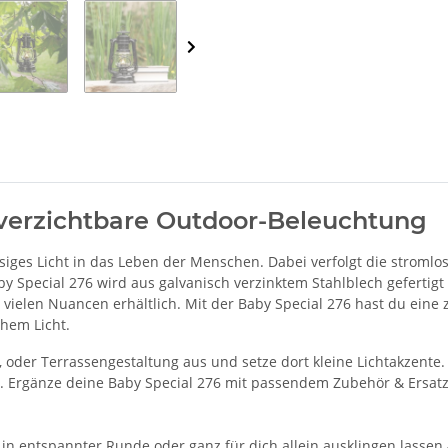
unverzichtbare Outdoor-Beleuchtung
ssiges Licht in das Leben der Menschen. Dabei verfolgt die stroml
by Special 276 wird aus galvanisch verzinktem Stahlblech gefertig
n vielen Nuancen erhältlich. Mit der Baby Special 276 hast du ei
chem Licht.
oder Terrassengestaltung aus und setze dort kleine Lichtakzente. O
. Ergänze deine Baby Special 276 mit passendem Zubehör & Ersatz
n entspannter Runde oder ganz für dich allein ausklingen lassen 