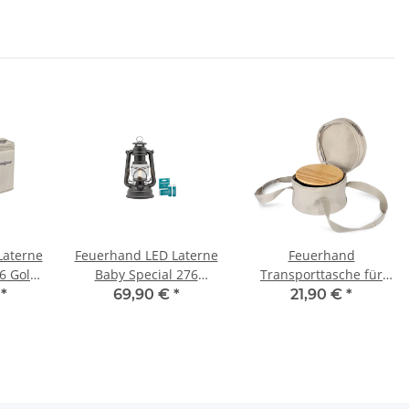
Laterne
Feuerhand LED Laterne
Feuerhand
6 Gold
Baby Special 276
Transporttasche für
d Akku
Sparkling Iron inkl.
Tamber
€
*
69,90 €
*
21,90 €
*
Akku