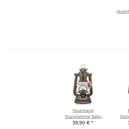
Feuer
Feuerhand
Sturmlaterne Baby
Stur
Special 276 (Bronze)
Spec
39,90 €
*