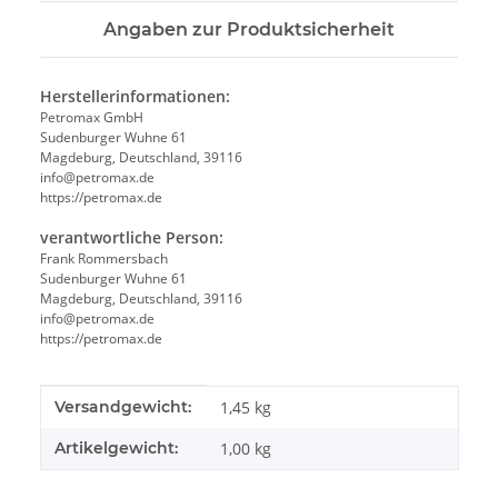
Angaben zur Produktsicherheit
Herstellerinformationen:
Petromax GmbH
Sudenburger Wuhne 61
Magdeburg, Deutschland, 39116
info@petromax.de
https://petromax.de
verantwortliche Person:
Frank Rommersbach
Sudenburger Wuhne 61
Magdeburg, Deutschland, 39116
info@petromax.de
https://petromax.de
Produkteigenschaft
Wert
Versandgewicht:
1,45 kg
Artikelgewicht:
1,00
kg