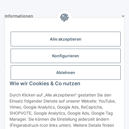
Informationen
Gesetzliche Informationen
Alle akzeptieren
Kontakt
Konfigurieren
ZELTLER.de by
Janßen Mediterrane Baustoffe
u. Handels GmbH
Ablehnen
Telefon:
04451 - 8055701
Wie wir Cookies & Co nutzen
E-Mail:
info@zeltler.de
Whatsapp: 0175 - 7193243
Durch Klicken auf „Alle akzeptieren“ gestatten Sie den
Zahlungsoptionen
Einsatz folgender Dienste auf unserer Website: YouTube,
Vimeo, Google Analytics, Google Ads, ReCaptcha,
SHOPVOTE, Google Analytics, Google Ads, Google Tag
Manager. Sie können die Einstellung jederzeit ändern
(Fingerabdruck-Icon links unten). Weitere Details finden