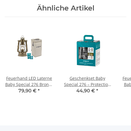
Ähnliche Artikel
Feuerhand LED Laterne
Geschenkset Baby
Feu
Baby Special 276 Bronze
Special 276 – Protection
Bab
inkl. Tasche und Akku
Feuerhand Sturmlaterne
ink
79,90 €
*
44,90 €
*