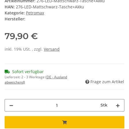
Artikelnummer:
276-LED-Mattschwarz-Tasche+Akku
HAN:
276-LED-Mattschwarz-Tasche+Akku
Kategorie:
Petromax
Hersteller:
79,90 €
inkl. 19% USt. , zzgl.
Versand
Sofort verfügbar
Lieferzeit:
2 - 3 Werktage
(DE - Ausland
Frage zum Artikel
abweichend)
Stk
ading...