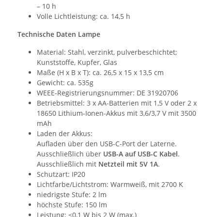
– 10 h
Volle Lichtleistung: ca. 14,5 h
Technische Daten Lampe
Material:
Stahl, verzinkt, pulverbeschichtet;
Kunststoffe, Kupfer, Glas
Maße (H x B x T): ca. 26,5 x 15 x 13,5 cm
Gewicht: ca. 535g
WEEE-Registrierungsnummer: DE 31920706
Betriebsmittel: 3 x AA-Batterien mit 1,5 V oder 2 x
18650 Lithium-Ionen-Akkus mit 3,6/3,7 V mit 3500
mAh
Laden der Akkus:
Aufladen über den USB-C-Port der Laterne.
Ausschließlich über
USB-A auf USB-C Kabel
.
Ausschließlich mit
Netzteil mit 5V 1A
.
Schutzart: IP20
Lichtfarbe/Lichtstrom: Warmweiß, mit 2700 K
niedrigste Stufe: 2 lm
höchste Stufe: 150 lm
Leistung: <0,1 W bis 2 W (max.)