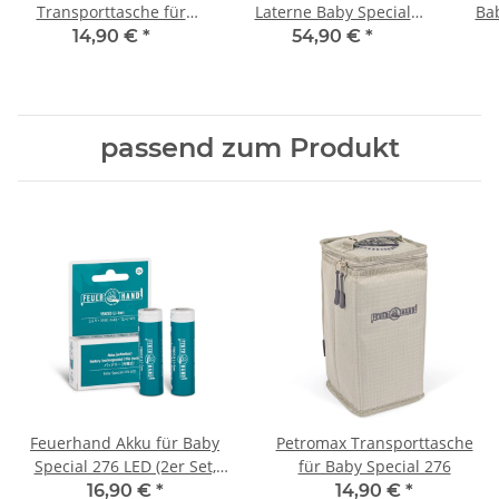
Transporttasche für
Laterne Baby Special
Bab
Baby Special 276
276 Matt Black
(2
14,90 €
*
54,90 €
*
passend zum Produkt
Feuerhand Akku für Baby
Petromax Transporttasche
Special 276 LED (2er Set,
für Baby Special 276
aufladbar)
16,90 €
*
14,90 €
*