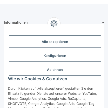
Informationen
Gesetzliche Informationen
Alle akzeptieren
Kontakt
Konfigurieren
ZELTLER.de by
Janßen Mediterrane Baustoffe
u. Handels GmbH
Ablehnen
Telefon:
04451 - 8055701
Wie wir Cookies & Co nutzen
E-Mail:
info@zeltler.de
Whatsapp: 0175 - 7193243
Durch Klicken auf „Alle akzeptieren“ gestatten Sie den
Zahlungsoptionen
Einsatz folgender Dienste auf unserer Website: YouTube,
Vimeo, Google Analytics, Google Ads, ReCaptcha,
SHOPVOTE, Google Analytics, Google Ads, Google Tag