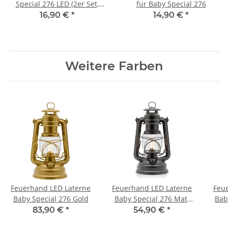
Special 276 LED (2er Set,
für Baby Special 276
aufladbar)
16,90 €
*
14,90 €
*
Weitere Farben
Feuerhand LED Laterne
Feuerhand LED Laterne
Feu
Baby Special 276 Gold
Baby Special 276 Matt
Bab
Black
83,90 €
*
54,90 €
*