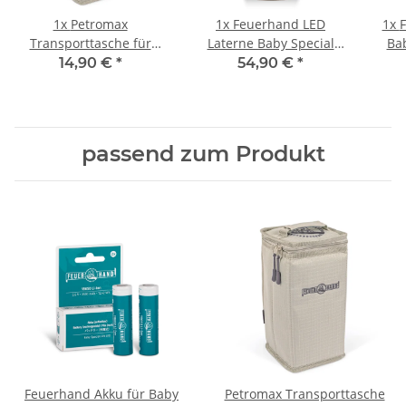
1x
Petromax
1x
Feuerhand LED
1x
F
Transporttasche für
Laterne Baby Special
Bab
Baby Special 276
276 Bronze
(2
14,90 €
*
54,90 €
*
passend zum Produkt
Feuerhand Akku für Baby
Petromax Transporttasche