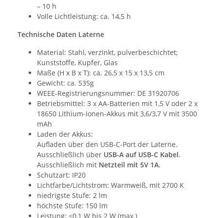
– 10 h
Volle Lichtleistung: ca. 14,5 h
Technische Daten Laterne
Material:
Stahl, verzinkt, pulverbeschichtet;
Kunststoffe, Kupfer, Glas
Maße (H x B x T): ca. 26,5 x 15 x 13,5 cm
Gewicht: ca. 535g
WEEE-Registrierungsnummer: DE 31920706
Betriebsmittel: 3 x AA-Batterien mit 1,5 V oder 2 x
18650 Lithium-Ionen-Akkus mit 3,6/3,7 V mit 3500
mAh
Laden der Akkus:
Aufladen über den USB-C-Port der Laterne.
Ausschließlich über
USB-A auf USB-C Kabel
.
Ausschließlich mit
Netzteil mit 5V 1A
.
Schutzart: IP20
Lichtfarbe/Lichtstrom: Warmweiß, mit 2700 K
niedrigste Stufe: 2 lm
höchste Stufe: 150 lm
Leistung: <0,1 W bis 2 W (max.)