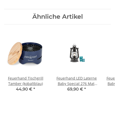
Ähnliche Artikel
Feuerhand Tischgrill
Feuerhand LED Laterne
Feue
Tamber (kobaltblau)
Baby Special 276 Matt
Baby
Black inkl. Akku
44,90 €
*
69,90 €
*