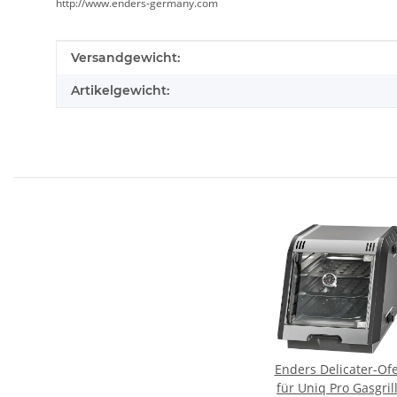
http://www.enders-germany.com
Produkteigenschaft
Wert
Versandgewicht:
Artikelgewicht:
Enders Delicater-Of
für Uniq Pro Gasgril