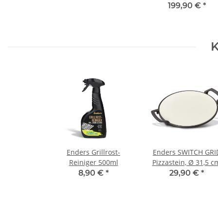
199,90 €
*
K
Enders Grillrost-
Enders SWITCH GRI
Reiniger 500ml
Pizzastein, Ø 31,5 c
Gusseisen, Kerami
8,90 €
*
29,90 €
*