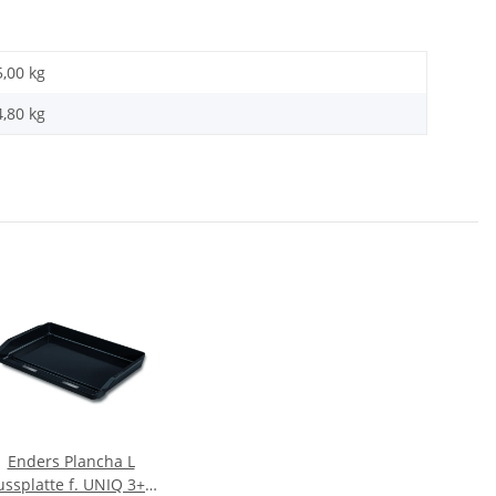
5,00 kg
4,80
kg
Enders Plancha L
ssplatte f. UNIQ 3+4,