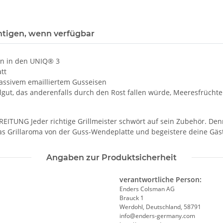
htigen, wenn verfügbar
en in den UNIQ® 3
att
assivem emailliertem Gusseisen
llgut, das anderenfalls durch den Rost fallen würde, Meeresfrücht
NG Jeder richtige Grillmeister schwört auf sein Zubehör. Denn 
etzt das Grillaroma von der Guss-Wendeplatte und begeiste
Angaben zur Produktsicherheit
verantwortliche Person:
Enders Colsman AG
Brauck 1
Werdohl, Deutschland, 58791
info@enders-germany.com