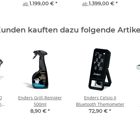
Ka
ab
1.199,00 €
*
ab
1.399,00 €
*
unden kauften dazu folgende Artike
D
Enders Grill-Reiniger
Enders Celsio II
m,
500ml
Bluetooth Themometer
k
8,90 €
*
72,90 €
*