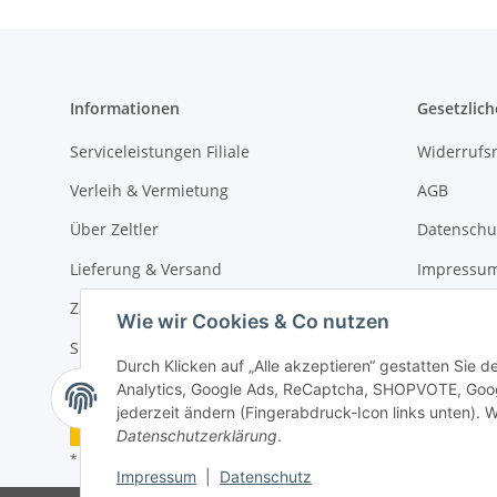
Informationen
Gesetzlich
Serviceleistungen Filiale
Widerrufs
Verleih & Vermietung
AGB
Über Zeltler
Datenschu
Lieferung & Versand
Impressu
Zahlungsarten
Wie wir Cookies & Co nutzen
Sitemap
Durch Klicken auf „Alle akzeptieren“ gestatten Sie 
Analytics, Google Ads, ReCaptcha, SHOPVOTE, Googl
jederzeit ändern (Fingerabdruck-Icon links unten). W
Widerrufsbutton
Datenschutzerklärung
.
* Alle Preise inkl. gesetzlicher USt., zzgl.
Versand
Impressum
|
Datenschutz