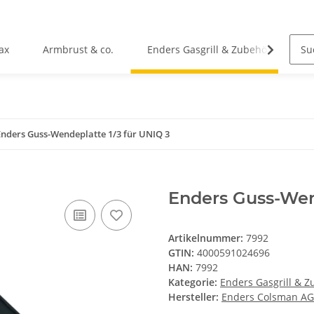
ax
Armbrust & co.
Enders Gasgrill & Zubehör
C
Enders Guss-Wendeplatte 1/3 für UNIQ 3
Enders Guss-Wen
Artikelnummer:
7992
GTIN:
4000591024696
HAN:
7992
Kategorie:
Enders Gasgrill & 
Hersteller:
Enders Colsman AG