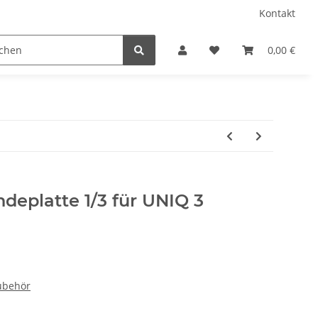
Kontakt
amping
Gardenflare
Gasflaschen (Stand 23.02.2026
0,00 €
deplatte 1/3 für UNIQ 3
Zubehör