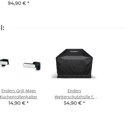
nsas II Pro 4, Monroe
94,90 €
*
Pro 3, Colorado 3+6
l:
Enders Grill Mags
Enders
Küchenrollenhalter
Wetterschutzhülle f.
Uniq Pro 3/Kansas 2
14,90 €
*
54,90 €
*
Pro 3+4/Monroe Pro
3/4, Colorado 4