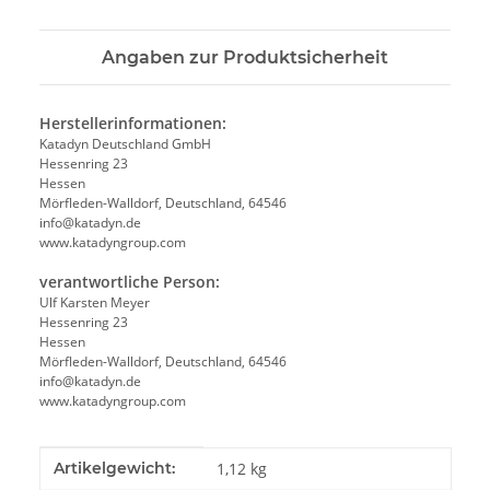
Angaben zur Produktsicherheit
Herstellerinformationen:
Katadyn Deutschland GmbH
Hessenring 23
Hessen
Mörfleden-Walldorf, Deutschland, 64546
info@katadyn.de
www.katadyngroup.com
verantwortliche Person:
Ulf Karsten Meyer
Hessenring 23
Hessen
Mörfleden-Walldorf, Deutschland, 64546
info@katadyn.de
www.katadyngroup.com
Produkteigenschaft
Wert
Artikelgewicht:
1,12
kg