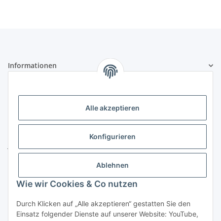
Informationen
Gesetzliche Informationen
Alle akzeptieren
Kontakt
ZELTLER.de by
Konfigurieren
Janßen Mediterrane Baustoffe
u. Handels GmbH
Ablehnen
Telefon:
04451 - 8055701
Wie wir Cookies & Co nutzen
E-Mail:
info@zeltler.de
Whatsapp: 0175 - 7193243
Durch Klicken auf „Alle akzeptieren“ gestatten Sie den
Zahlungsoptionen
Einsatz folgender Dienste auf unserer Website: YouTube,