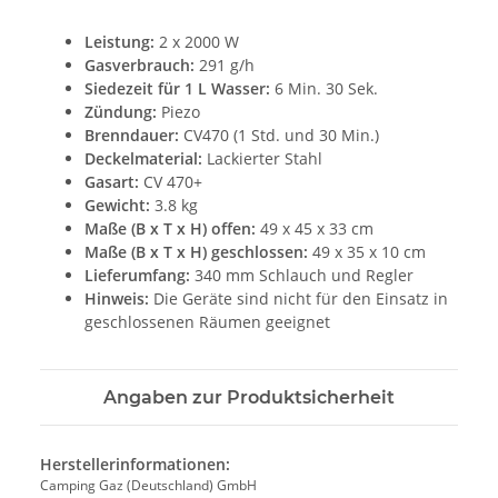
Leistung:
2 x 2000 W
Gasverbrauch:
291 g/h
Siedezeit für 1 L Wasser:
6 Min. 30 Sek.
Zündung:
Piezo
Brenndauer:
CV470 (1 Std. und 30 Min.)
Deckelmaterial:
Lackierter Stahl
Gasart:
CV 470+
Gewicht:
3.8 kg
Maße (B x T x H) offen:
49 x 45 x 33 cm
Maße (B x T x H) geschlossen:
49 x 35 x 10 cm
Lieferumfang:
340 mm
Schlauch und Regler
Hinweis:
Die Geräte sind nicht für den Einsatz in
geschlossenen Räumen geeignet
Angaben zur Produktsicherheit
Herstellerinformationen:
Camping Gaz (Deutschland) GmbH